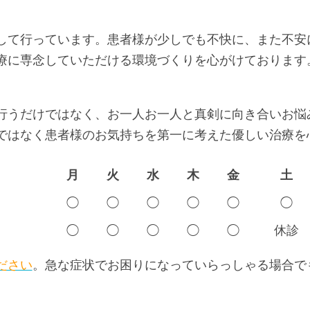
して行っています。患者様が少しでも不快に、また不安
療に専念していただける環境づくりを心がけております
。
行うだけではなく、お一人お一人と真剣に向き合いお悩
ではなく患者様のお気持ちを第一に考えた優しい治療を
月
火
水
木
金
土
◯
◯
◯
◯
◯
◯
◯
◯
◯
◯
◯
休診
ださい
。急な症状でお困りになっていらっしゃる場合で
。